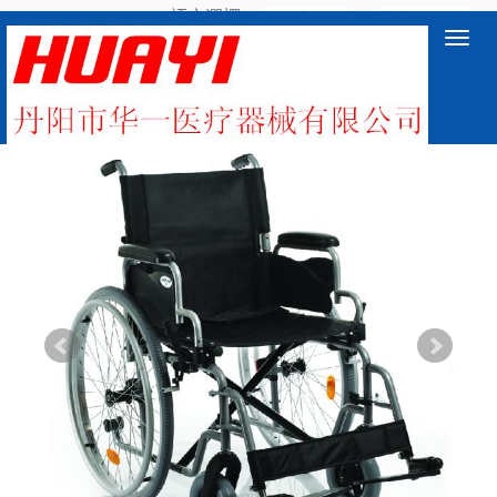
語言選擇：
∷
Toggl
navig
鐵款