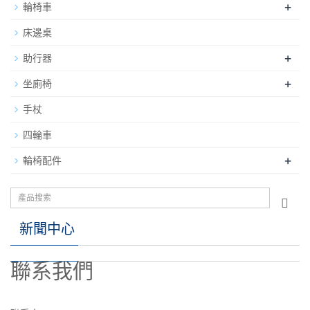
+
輪椅車
床邊桌
+
助行器
+
坐廁椅
手杖
四輪車
+
輪椅配件
新聞中心
聯系我們