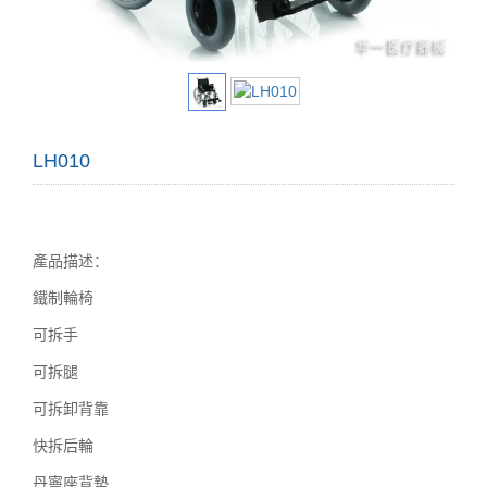
LH010
產品描述：
鐵制輪椅
可拆手
可拆腿
可拆卸背靠
快拆后輪
丹寧座背墊