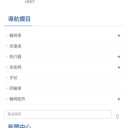
H007
導航欄目
+
輪椅車
床邊桌
+
助行器
+
坐廁椅
手杖
四輪車
+
輪椅配件
新聞中心