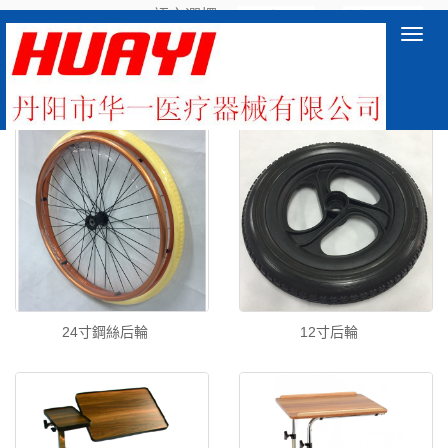
語言選擇：
∷
Toggl
navig
產品中心
24寸鋼絲后輪
12寸后輪