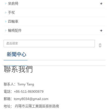
+
坐廁椅
手杖
四輪車
+
輪椅配件
新聞中心
聯系我們
聯系人：Tomy Tang
電話：+86-511-86900879
郵箱：tomy8034@gmail.com
地址： 丹陽市云陽工業園區振新路南