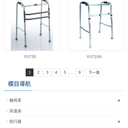
YU730
YU710A
...
1
2
3
4
5
9
下一頁
欄目導航
+
輪椅車
床邊桌
+
助行器