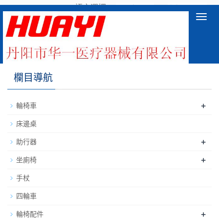
語言選擇：
∷
Toggl
navig
產品小類2_2
欄目導航
+
輪椅車
床邊桌
+
助行器
+
坐廁椅
手杖
四輪車
+
輪椅配件