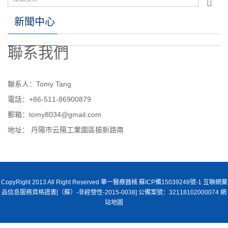
新聞中心
聯系我們
聯系人：Tomy Tang
電話：+86-511-86900879
郵箱：tomy8034@gmail.com
地址： 丹陽市云陽工業園區振新路南
CopyRight 2013 All Right Reserved 華一醫療器械 蘇ICP備15039248號-1 互聯網藥
品信息服務資格證書[（蘇）-非經營性-2015-0038] 公備案號：32118102000074
網
站地圖