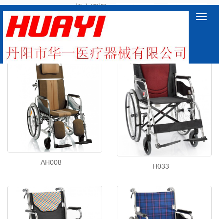
語言選擇：
∷
Toggl
navig
鋁款
AH008
H033