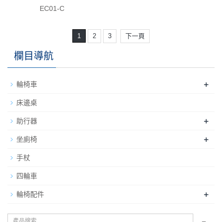
EC01-C
1
2
3
下一頁
欄目導航
+
輪椅車
床邊桌
+
助行器
+
坐廁椅
手杖
四輪車
+
輪椅配件