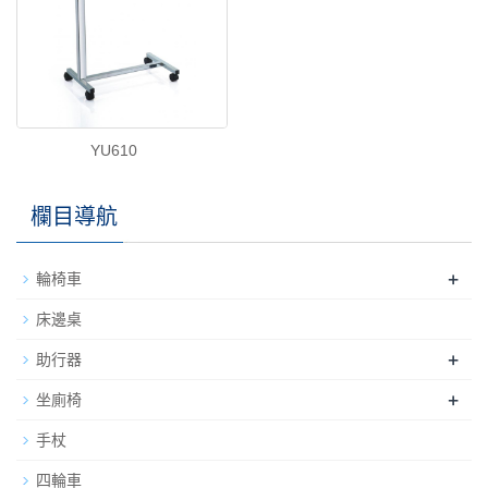
YU610
欄目導航
+
輪椅車
床邊桌
+
助行器
+
坐廁椅
手杖
四輪車