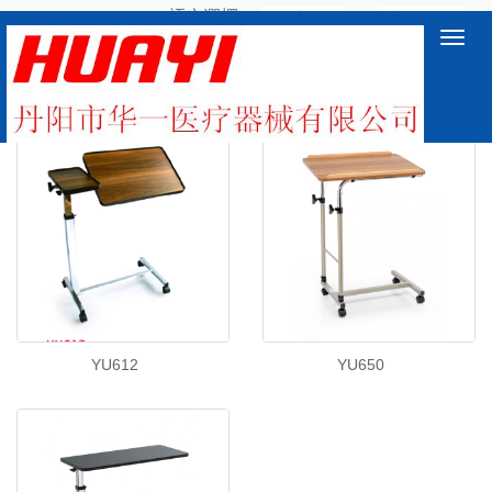
語言選擇：
∷
Toggl
navig
床邊桌
YU612
YU650